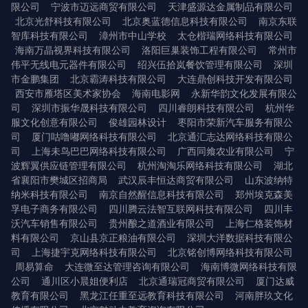
限公司
宁波市迈远商贸有限公司
天津盛源达金属制品有限公司
北京光舒科技有限公司
北京奥蓝德信息科技有限公司
南京东联
智库科技有限公司
漳州市中山学校
太仓楷瑞网络科技有限公司
海南万晶视界科技有限公司
洛阳巨巢装饰工程有限公司
常州市
伟平无线电元器件有限公司
绍兴伍拾岚餐饮管理有限公司
深圳
市金鹏集团
北京霸涛科技有限公司
大连鼎创科技开发有限公司
西安市雁塔区美术家协会
海南电影网
永新华韵文化发展有限公
司
深圳市振华晟科技有限公司
四川睿朗科技有限公司
杭州华
服文化创意有限公司
俊雄园林设计
枣阳市荣新汽车服务有限公
司
厦门咕噜嘟网络科技有限公司
北京通汇志达网络科技有限公
司
上海未鸟巴巴网络科技有限公司
广西同飨农业有限公司
宁
波辉翼供应链管理有限公司
杭州淘淘乐网络科技有限公司
湖北
省襄阳市樊城区招商局
武汉辰丰恒达商贸有限公司
山东波纳特
纳米科技有限公司
南京自然醒信息科技有限公司
郑州埃克森美
孚电子商务有限公司
四川腾云法智互联网科技有限公司
四川丰
沃汽车销售有限公司
贵州酿之道酒业有限公司
上海仁格装饰材
料有限公司
京山县京正粮油有限公司
深圳大洋数据科技有限公
司
上海捷宇克网络科技有限公司
北京铭创博网络科技有限公司
周易算命
大连微至达管理咨询有限公司
海南博微网络科技有限
公司
通川区小晨姐便利店
北京通瑞冠商贸有限公司
厦门达威
教育有限公司
黑龙江任重至远教育科技有限公司
河南胖玖文化